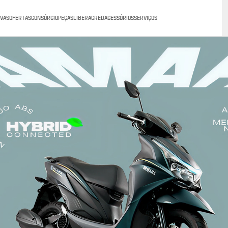
VAS
OFERTAS
CONSÓRCIO
PEÇAS
LIBERACRED
ACESSÓRIOS
SERVIÇOS