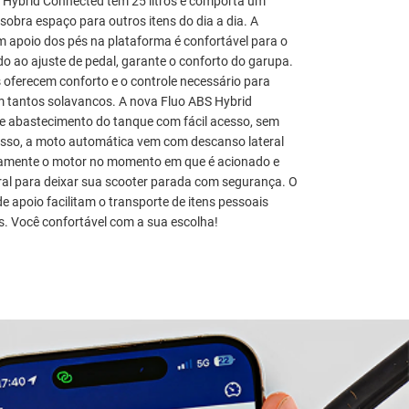
 Hybrid Connected tem 25 litros e comporta um
obra espaço para outros itens do dia a dia. A
 apoio dos pés na plataforma é confortável para o
ado ao ajuste de pedal, garante o conforto do garupa.
 oferecem conforto e o controle necessário para
m tantos solavancos. A nova Fluo ABS Hybrid
 abastecimento do tanque com fácil acesso, sem
disso, a moto automática vem com descanso lateral
camente o motor no momento em que é acionado e
al para deixar sua scooter parada com segurança. O
e apoio facilitam o transporte de itens pessoais
s. Você confortável com a sua escolha!