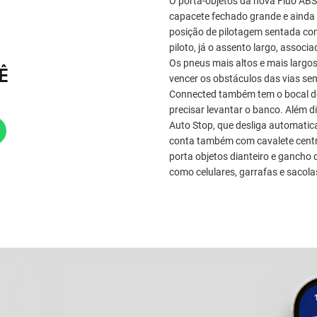
O porta-objetos da nova Fluo ABS
capacete fechado grande e ainda s
posição de pilotagem sentada com
piloto, já o assento largo, associ
Os pneus mais altos e mais largos
Ê
vencer os obstáculos das vias se
Connected também tem o bocal de
precisar levantar o banco. Além 
Auto Stop, que desliga automati
conta também com cavalete centr
porta objetos dianteiro e gancho d
como celulares, garrafas e sacola