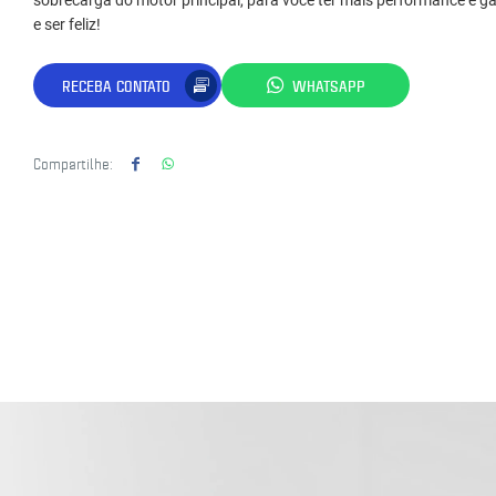
sobrecarga do motor principal, para você ter mais performance e ga
e ser feliz!
RECEBA CONTATO
WHATSAPP
Compartilhe: