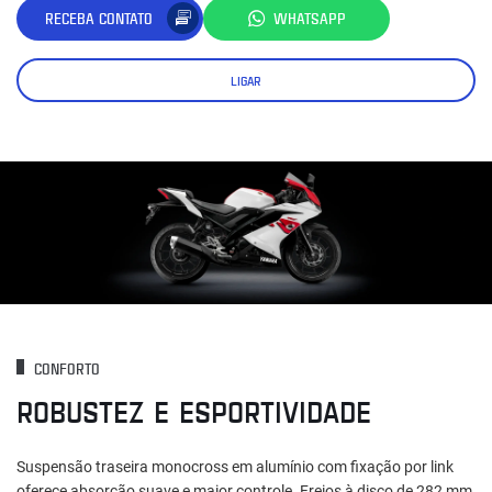
RECEBA CONTATO
WHATSAPP
LIGAR
CONFORTO
ROBUSTEZ E ESPORTIVIDADE
Suspensão traseira monocross em alumínio com fixação por link
oferece absorção suave e maior controle. Freios à disco de 282 mm